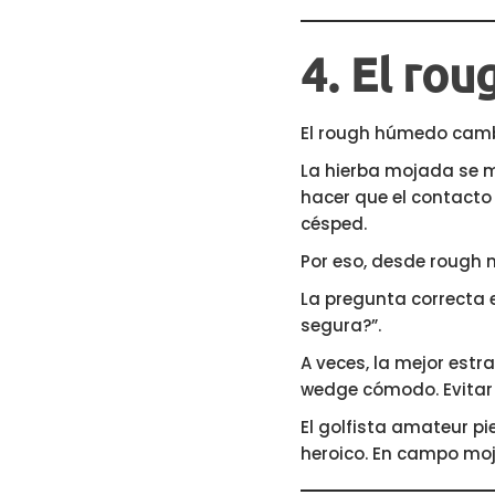
4. El ro
El rough húmedo cambia
La hierba mojada se met
hacer que el contacto
césped.
Por eso, desde rough m
La pregunta correcta 
segura?”.
A veces, la mejor estr
wedge cómodo. Evitar 
El golfista amateur p
heroico. En campo moj