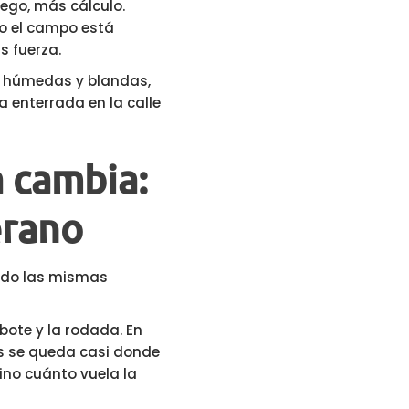
ego, más cálculo.
do el campo está
s fuerza.
n húmedas y blandas,
a enterrada en la calle
a cambia:
erano
ndo las mismas
bote y la rodada. En
s se queda casi donde
sino cuánto vuela la