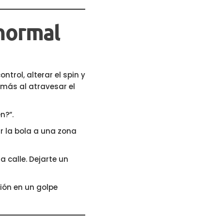
 normal
ntrol, alterar el spin y
 más al atravesar el
n?”.
r la bola a una zona
a calle. Dejarte un
ión en un golpe