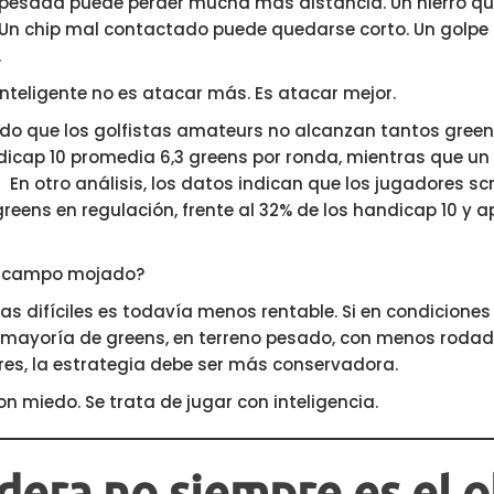
 pesada puede perder mucha más distancia. Un hierro q
. Un chip mal contactado puede quedarse corto. Un gol
.
 inteligente no es atacar más. Es atacar mejor.
do que los golfistas amateurs no alcanzan tantos gree
dicap 10 promedia 6,3 greens por ronda, mientras que un
 En otro análisis, los datos indican que los jugadores s
reens en regulación, frente al 32% de los handicap 10 y a
en campo mojado?
s difíciles es todavía menos rentable. Si en condicion
 mayoría de greens, en terreno pesado, con menos rodad
ares, la estrategia debe ser más conservadora.
on miedo. Se trata de jugar con inteligencia.
dera no siempre es el o