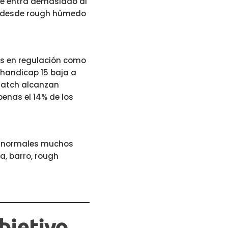
ue entra demasiado al
pe desde rough húmedo
ns en regulación como
 handicap 15 baja a
cratch alcanzan
penas el 14% de los
es normales muchos
a, barro, rough
bjetivo