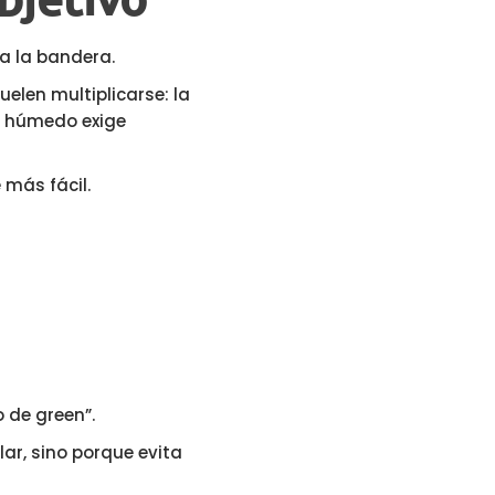
a la bandera.
elen multiplicarse: la
lo húmedo exige
 más fácil.
o de green”.
ar, sino porque evita