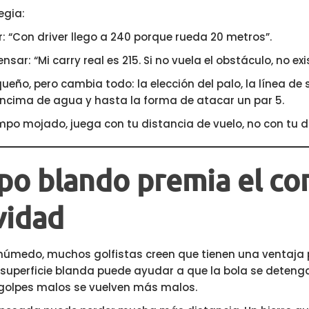
egia:
: “Con driver llego a 240 porque rueda 20 metros”.
ar: “Mi carry real es 215. Si no vuela el obstáculo, no exi
ueño, pero cambia todo: la elección del palo, la línea de s
 encima de agua y hasta la forma de atacar un par 5.
po mojado, juega con tu distancia de vuelo, no con tu di
po blando premia el con
vidad
húmedo, muchos golfistas creen que tienen una ventaja 
a superficie blanda puede ayudar a que la bola se deteng
 golpes malos se vuelven más malos.