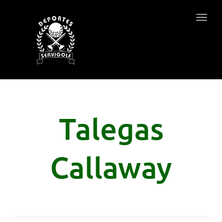
Togg
navig
Talegas
Callaway