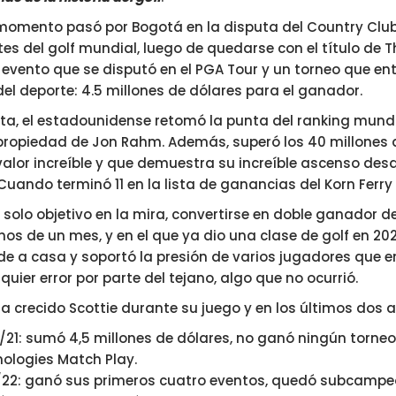
u momento pasó por Bogotá en la disputa del Country Clu
tes del golf mundial, luego de quedarse con el título de T
evento que se disputó en el PGA Tour y un torneo que en
del deporte: 4.5 millones de dólares para el ganador.
ta, el estadounidense retomó la punta del ranking mundi
ropiedad de Jon Rahm. Además, superó los 40 millones 
alor increíble y que demuestra su increíble ascenso desd
Cuando terminó 11 en la lista de ganancias del Korn Ferry 
n solo objetivo en la mira, convertirse en doble ganador 
s de un mes, y en el que ya dio una clase de golf en 202
e a casa y soportó la presión de varios jugadores que e
uier error por parte del tejano, algo que no ocurrió.
 crecido Scottie durante su juego y en los últimos dos 
1: sumó 4,5 millones de dólares, no ganó ningún torne
nologies Match Play.
22: ganó sus primeros cuatro eventos, quedó subcampeó