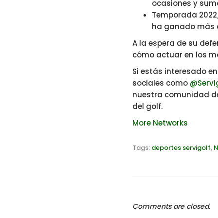
ocasiones y sumó
Temporada 2022/2
ha ganado más de
A la espera de su defen
cómo actuar en los mo
Si estás interesado e
sociales como
@Servi
nuestra comunidad de
del golf.
More Networks
Tags:
deportes servigolf
,
N
Comments are closed.