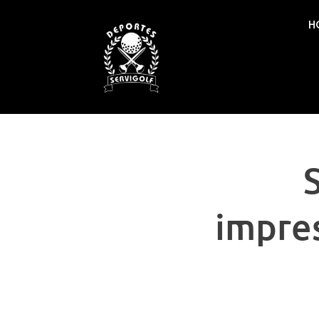
H
S
impre