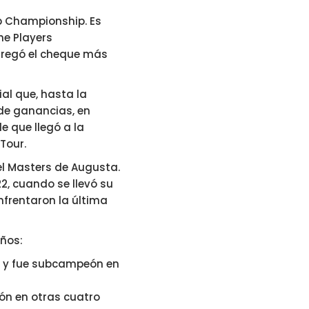
b Championship. Es
he Players
tregó el cheque más
al que, hasta la
de ganancias, en
e que llegó a la
Tour.
del Masters de Augusta.
2, cuando se llevó su
nfrentaron la última
años:
o y fue subcampeón en
n en otras cuatro