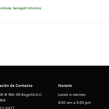
oticias
,
Servigolf Informa
ación de Contacto
Horario
48 # 18A-08 Bogotá D.C.
Lunes a viernes:
BIA
8:30 am a 5:00 pm
627-0477