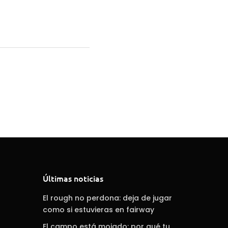
Últimas noticias
El rough no perdona: deja de jugar
como si estuvieras en fairway
El campo está mojado: por qué tu