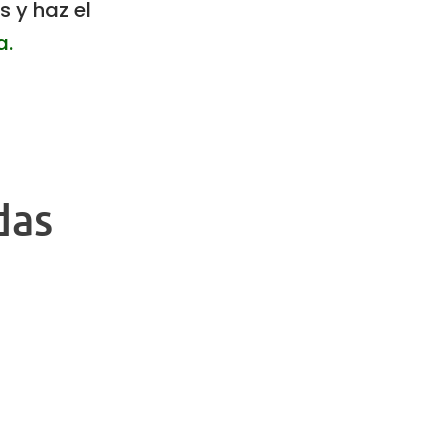
s y haz el
a.
das