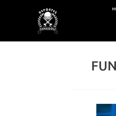
H
FUN