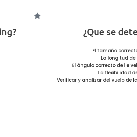
ing?
¿Que se det
El tamaño correcto
La longitud de
El ángulo correcto de lie v
La flexibilidad 
Verificar y analizar del vuelo de 
lanzamiento el cual mide el ángulo 
pelota, velocidades de rotación de la
aire, distancia total y
Analizar distancias dentro d