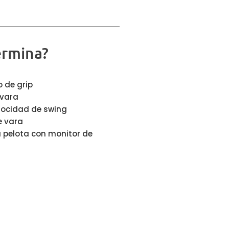
ermina?
 de grip
 vara
elocidad de swing
de vara
la pelota con monitor de
de salida, velocidad de la
 pelota (spin), distancia de
 dispersión.
e su set de palos.