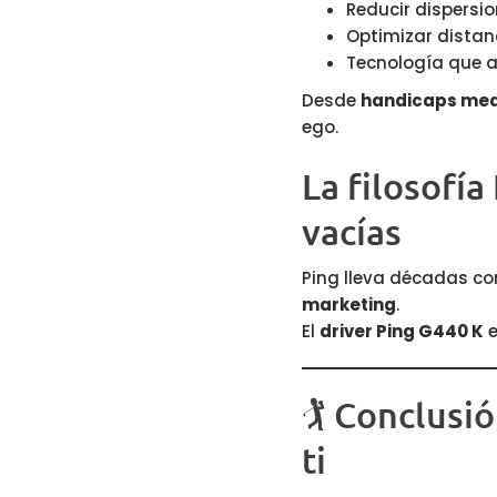
Reducir dispersi
Optimizar distanc
Tecnología que a
Desde
handicaps med
ego.
La filosofí
vacías
Ping lleva décadas co
marketing
.
El
driver Ping G440 K
e
🏌️ Conclusi
ti