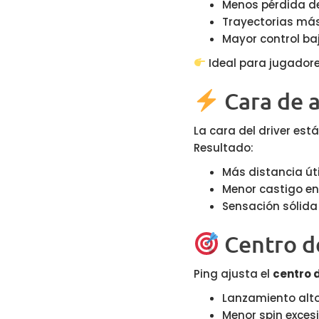
Menos pérdida de
Trayectorias más
Mayor control baj
Ideal para jugador
Cara de a
La cara del driver es
Resultado:
Más distancia úti
Menor castigo en
Sensación sólida
Centro d
Ping ajusta el
centro 
Lanzamiento alto
Menor spin exces