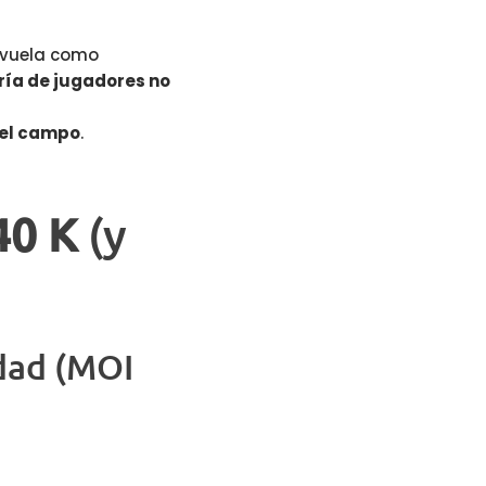
o vuela como
ría de jugadores no
 el campo
.
40 K
(y
dad (MOI