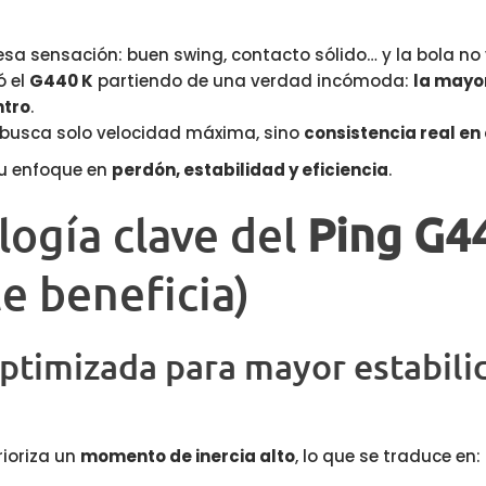
esa sensación: buen swing, contacto sólido… y la bola n
ó el
G440 K
partiendo de una verdad incómoda:
la mayo
ntro
.
o busca solo velocidad máxima, sino
consistencia real en
su enfoque en
perdón, estabilidad y eficiencia
.
ogía clave del
Ping G4
e beneficia)
ptimizada para mayor estabili
rioriza un
momento de inercia alto
, lo que se traduce en: