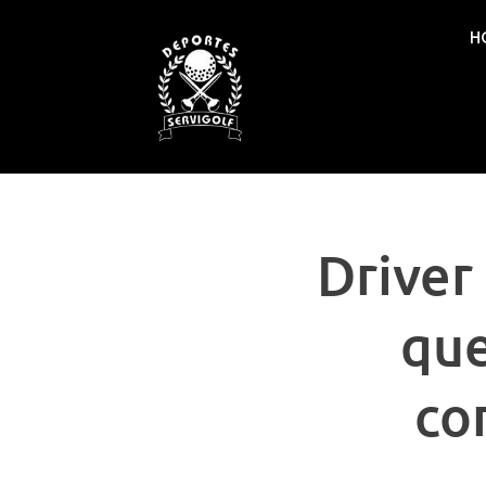
H
Driver
que
co