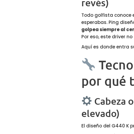
revés)
Todo golfista conoce 
esperabas. Ping diseñ
golpea siempre al ce
Por eso, este driver n
Aquí es donde entra 
Tecnol
por qué t
Cabeza o
elevado)
El diseño del G440 K p