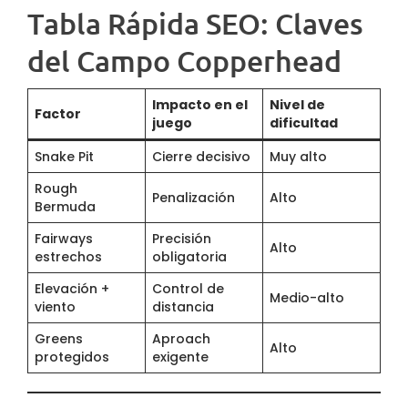
Tabla Rápida SEO: Claves
del Campo Copperhead
Impacto en el
Nivel de
Factor
juego
dificultad
Snake Pit
Cierre decisivo
Muy alto
Rough
Penalización
Alto
Bermuda
Fairways
Precisión
Alto
estrechos
obligatoria
Elevación +
Control de
Medio-alto
viento
distancia
Greens
Aproach
Alto
protegidos
exigente